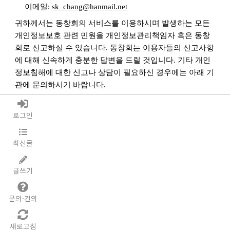
이메일
:
sk_chang@hanmail.net
귀하께서는 동창회의 서비스를 이용하시며 발생하는 모든
개인정보보호 관련 민원을 개인정보관리책임자 혹은 동창
회로 신고하실 수 있습니다
.
동창회는 이용자들의 신고사항
에 대해 신속하게 충분한 답변을 드릴 것입니다
.
기타 개인
정보침해에 대한 신고나 상담이 필요하신 경우에는 아래 기
관에 문의하시기 바랍니다
.
개인분쟁조정위원회
(
www.1336.or.kr/1336
)
정보보호마크인증위원회
(
www.eprivacy.or.kr/02-580-
로그인
0533~4
)
대검찰청 인터넷범죄수사센터
(
http://icic.sppo.go.kr/02-
최신글
3480-3600
)
경찰청 사이버테러대응센터
(
www.ctrc.go.kr/02-392-
글쓰기
0330
)
문의·건의
@4d4e81d3f9219886bcadb3dc9b503f82@H*@4d4e81d3
새로고침