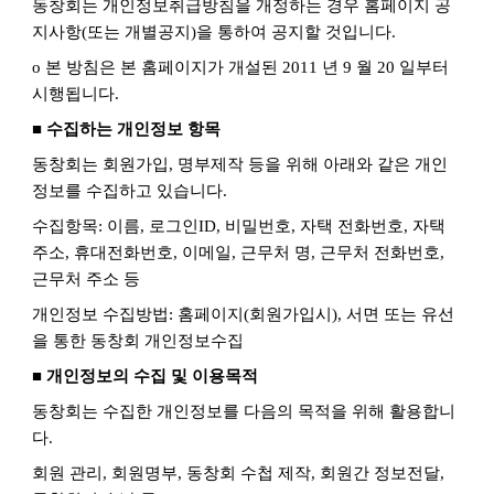
동창회는 개인정보취급방침을 개정하는 경우 홈페이지 공
지사항
(
또는 개별공지
)
을 통하여 공지할 것입니다
.
ο 본 방침은 본 홈페이지가 개설된
2011
년
9
월
20
일부터
시행됩니다
.
■ 수집하는 개인정보 항목
동창회는 회원가입
,
명부제작 등을 위해 아래와 같은 개인
정보를 수집하고 있습니다
.
수집항목
:
이름
,
로그인
ID,
비밀번호
,
자택 전화번호
,
자택
주소
,
휴대전화번호
,
이메일
,
근무처 명
,
근무처 전화번호
,
근무처 주소 등
개인정보 수집방법
:
홈페이지
(
회원가입시
),
서면 또는 유선
을 통한 동창회 개인정보수집
■ 개인정보의 수집 및 이용목적
동창회는 수집한 개인정보를 다음의 목적을 위해 활용합니
다
.
회원 관리
,
회원명부
,
동창회 수첩 제작
,
회원간 정보전달
,